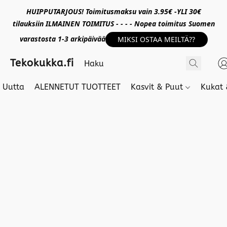
HUIPPUTARJOUS! Toimitusmaksu vain 3.95€ -YLI 30€
tilauksiin ILMAINEN TOIMITUS - - - - Nopea toimitus Suomen
varastosta 1-3 arkipäivää
MIKSI OSTAA MEILTÄ??
Tekokukka.fi
Uutta
ALENNETUT TUOTTEET
Kasvit & Puut
Kukat