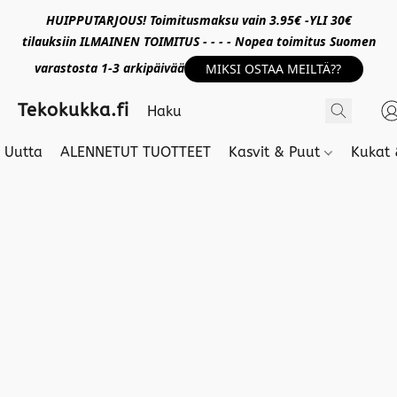
HUIPPUTARJOUS! Toimitusmaksu vain 3.95€ -YLI 30€
tilauksiin ILMAINEN TOIMITUS - - - - Nopea toimitus Suomen
varastosta 1-3 arkipäivää
MIKSI OSTAA MEILTÄ??
Tekokukka.fi
Uutta
ALENNETUT TUOTTEET
Kasvit & Puut
Kukat