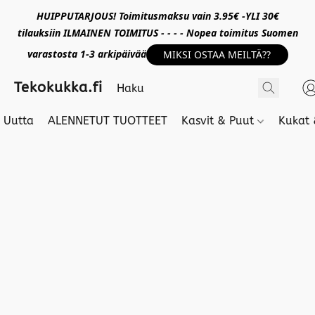
HUIPPUTARJOUS! Toimitusmaksu vain 3.95€ -YLI 30€
tilauksiin ILMAINEN TOIMITUS - - - - Nopea toimitus Suomen
varastosta 1-3 arkipäivää
MIKSI OSTAA MEILTÄ??
Tekokukka.fi
Uutta
ALENNETUT TUOTTEET
Kasvit & Puut
Kukat