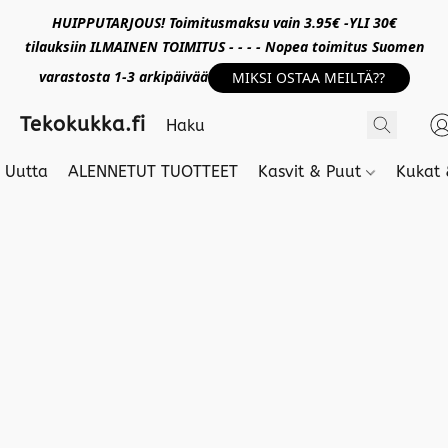
HUIPPUTARJOUS! Toimitusmaksu vain 3.95€ -YLI 30€
tilauksiin ILMAINEN TOIMITUS - - - - Nopea toimitus Suomen
varastosta 1-3 arkipäivää
MIKSI OSTAA MEILTÄ??
Tekokukka.fi
Uutta
ALENNETUT TUOTTEET
Kasvit & Puut
Kukat