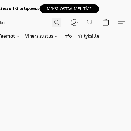
tosta 1-3 arkipäivää
MIKSI OSTAA MEILTÄ??
Teemat
Vihersisustus
Info
Yrityksille