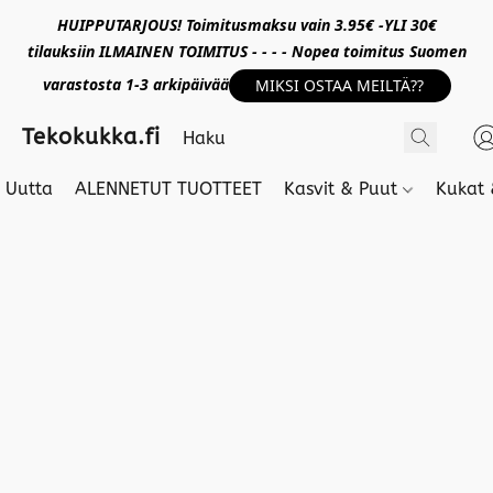
HUIPPUTARJOUS! Toimitusmaksu vain 3.95€ -YLI 30€
tilauksiin ILMAINEN TOIMITUS - - - - Nopea toimitus Suomen
varastosta 1-3 arkipäivää
MIKSI OSTAA MEILTÄ??
Tekokukka.fi
Uutta
ALENNETUT TUOTTEET
Kasvit & Puut
Kukat