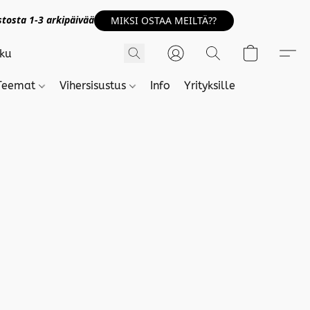
tosta 1-3 arkipäivää
MIKSI OSTAA MEILTÄ??
Teemat
Vihersisustus
Info
Yrityksille