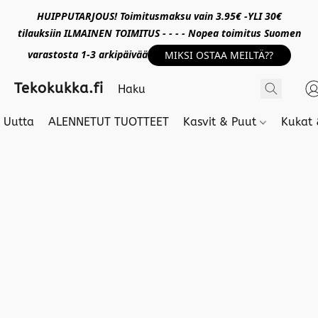
HUIPPUTARJOUS! Toimitusmaksu vain 3.95€ -YLI 30€
tilauksiin ILMAINEN TOIMITUS - - - - Nopea toimitus Suomen
varastosta 1-3 arkipäivää
MIKSI OSTAA MEILTÄ??
Tekokukka.fi
Uutta
ALENNETUT TUOTTEET
Kasvit & Puut
Kukat