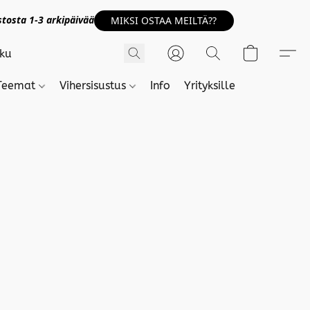
tosta 1-3 arkipäivää
MIKSI OSTAA MEILTÄ??
Teemat
Vihersisustus
Info
Yrityksille