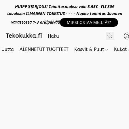
HUIPPUTARJOUS! Toimitusmaksu vain 3.95€ -YLI 30€
tilauksiin ILMAINEN TOIMITUS - - - - Nopea toimitus Suomen
varastosta 1-3 arkipäivää
MIKSI OSTAA MEILTÄ??
Tekokukka.fi
Uutta
ALENNETUT TUOTTEET
Kasvit & Puut
Kukat