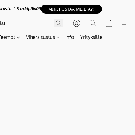
tosta 1-3 arkipäivää
MIKSI OSTAA MEILTÄ??
Teemat
Vihersisustus
Info
Yrityksille