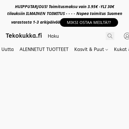
HUIPPUTARJOUS! Toimitusmaksu vain 3.95€ -YLI 30€
tilauksiin ILMAINEN TOIMITUS - - - - Nopea toimitus Suomen
varastosta 1-3 arkipäivää
MIKSI OSTAA MEILTÄ??
Tekokukka.fi
Uutta
ALENNETUT TUOTTEET
Kasvit & Puut
Kukat