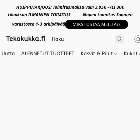
HUIPPUTARJOUS! Toimitusmaksu vain 3.95€ -YLI 30€
tilauksiin ILMAINEN TOIMITUS - - - - Nopea toimitus Suomen
varastosta 1-3 arkipäivää
MIKSI OSTAA MEILTÄ??
Tekokukka.fi
Uutta
ALENNETUT TUOTTEET
Kasvit & Puut
Kukat