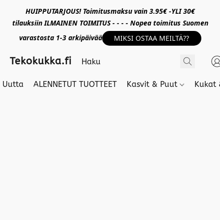
HUIPPUTARJOUS! Toimitusmaksu vain 3.95€ -YLI 30€
tilauksiin ILMAINEN TOIMITUS - - - - Nopea toimitus Suomen
varastosta 1-3 arkipäivää
MIKSI OSTAA MEILTÄ??
Tekokukka.fi
Uutta
ALENNETUT TUOTTEET
Kasvit & Puut
Kukat