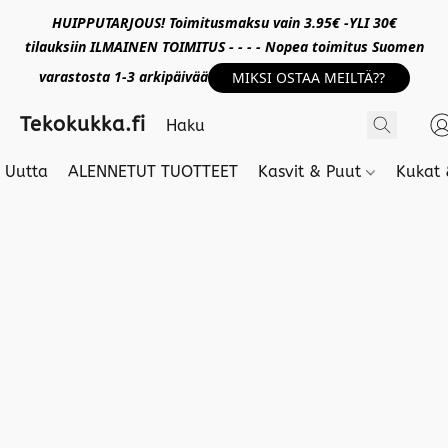
HUIPPUTARJOUS! Toimitusmaksu vain 3.95€ -YLI 30€
tilauksiin ILMAINEN TOIMITUS - - - - Nopea toimitus Suomen
varastosta 1-3 arkipäivää
MIKSI OSTAA MEILTÄ??
Tekokukka.fi
Uutta
ALENNETUT TUOTTEET
Kasvit & Puut
Kukat