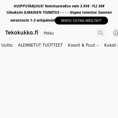
HUIPPUTARJOUS! Toimitusmaksu vain 3.95€ -YLI 30€
tilauksiin ILMAINEN TOIMITUS - - - - Nopea toimitus Suomen
varastosta 1-3 arkipäivää
MIKSI OSTAA MEILTÄ??
Tekokukka.fi
Uutta
ALENNETUT TUOTTEET
Kasvit & Puut
Kukat