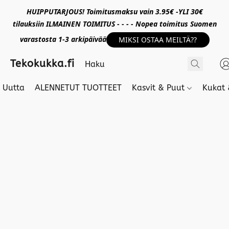
HUIPPUTARJOUS! Toimitusmaksu vain 3.95€ -YLI 30€
tilauksiin ILMAINEN TOIMITUS - - - - Nopea toimitus Suomen
varastosta 1-3 arkipäivää
MIKSI OSTAA MEILTÄ??
Tekokukka.fi
Uutta
ALENNETUT TUOTTEET
Kasvit & Puut
Kukat