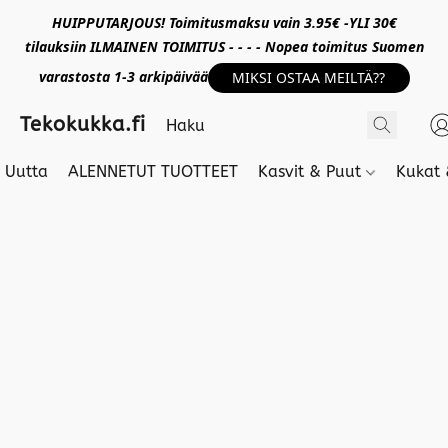
HUIPPUTARJOUS! Toimitusmaksu vain 3.95€ -YLI 30€
tilauksiin ILMAINEN TOIMITUS - - - - Nopea toimitus Suomen
varastosta 1-3 arkipäivää
MIKSI OSTAA MEILTÄ??
Tekokukka.fi
Uutta
ALENNETUT TUOTTEET
Kasvit & Puut
Kukat