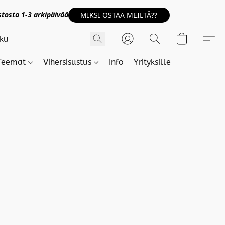
tosta 1-3 arkipäivää
MIKSI OSTAA MEILTÄ??
Teemat
Vihersisustus
Info
Yrityksille