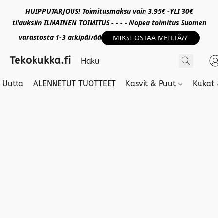
HUIPPUTARJOUS! Toimitusmaksu vain 3.95€ -YLI 30€
tilauksiin ILMAINEN TOIMITUS - - - - Nopea toimitus Suomen
varastosta 1-3 arkipäivää
MIKSI OSTAA MEILTÄ??
Tekokukka.fi
Uutta
ALENNETUT TUOTTEET
Kasvit & Puut
Kukat