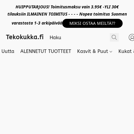
HUIPPUTARJOUS! Toimitusmaksu vain 3.95€ -YLI 30€
tilauksiin ILMAINEN TOIMITUS - - - - Nopea toimitus Suomen
varastosta 1-3 arkipäivää
MIKSI OSTAA MEILTÄ??
Tekokukka.fi
Uutta
ALENNETUT TUOTTEET
Kasvit & Puut
Kukat