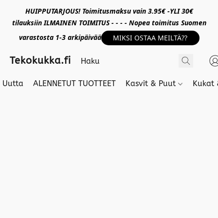
HUIPPUTARJOUS! Toimitusmaksu vain 3.95€ -YLI 30€
tilauksiin ILMAINEN TOIMITUS - - - - Nopea toimitus Suomen
varastosta 1-3 arkipäivää
MIKSI OSTAA MEILTÄ??
Tekokukka.fi
Uutta
ALENNETUT TUOTTEET
Kasvit & Puut
Kukat