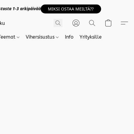
tosta 1-3 arkipäivää
MIKSI OSTAA MEILTÄ??
Teemat
Vihersisustus
Info
Yrityksille