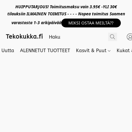
HUIPPUTARJOUS! Toimitusmaksu vain 3.95€ -YLI 30€
tilauksiin ILMAINEN TOIMITUS - - - - Nopea toimitus Suomen
varastosta 1-3 arkipäivää
MIKSI OSTAA MEILTÄ??
Tekokukka.fi
Uutta
ALENNETUT TUOTTEET
Kasvit & Puut
Kukat