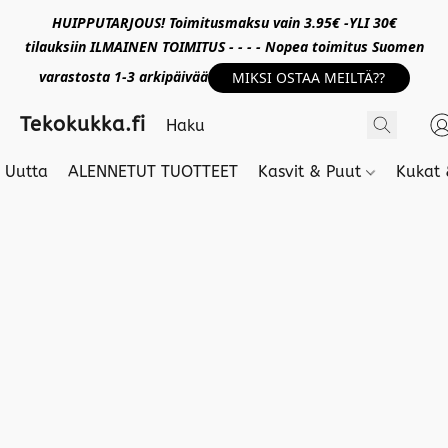
HUIPPUTARJOUS! Toimitusmaksu vain 3.95€ -YLI 30€
tilauksiin ILMAINEN TOIMITUS - - - - Nopea toimitus Suomen
varastosta 1-3 arkipäivää
MIKSI OSTAA MEILTÄ??
Tekokukka.fi
Uutta
ALENNETUT TUOTTEET
Kasvit & Puut
Kukat