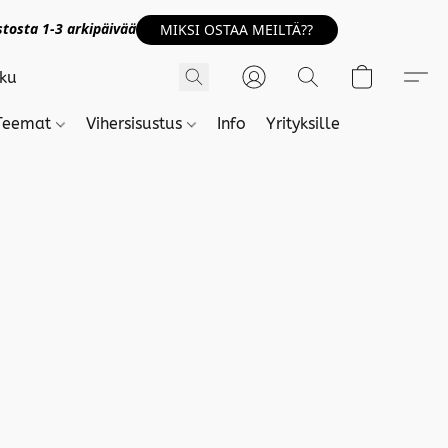
tosta 1-3 arkipäivää
MIKSI OSTAA MEILTÄ??
Teemat
Vihersisustus
Info
Yrityksille