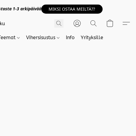
tosta 1-3 arkipäivää
MIKSI OSTAA MEILTÄ??
Teemat
Vihersisustus
Info
Yrityksille