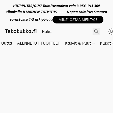
HUIPPUTARJOUS! Toimitusmaksu vain 3.95€ -YLI 30€
tilauksiin ILMAINEN TOIMITUS - - - - Nopea toimitus Suomen
varastosta 1-3 arkipäivää
MIKSI OSTAA MEILTÄ??
Tekokukka.fi
Uutta
ALENNETUT TUOTTEET
Kasvit & Puut
Kukat