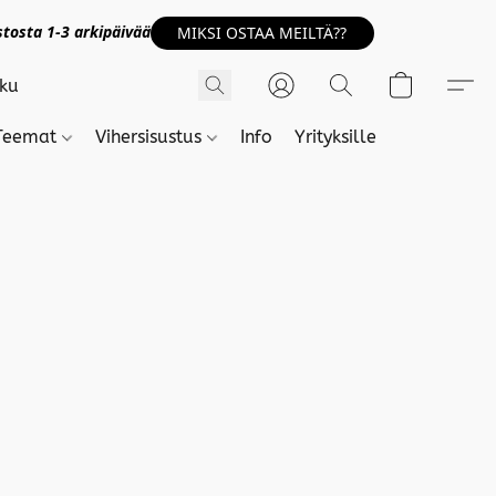
tosta 1-3 arkipäivää
MIKSI OSTAA MEILTÄ??
Teemat
Vihersisustus
Info
Yrityksille