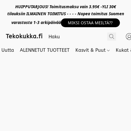
HUIPPUTARJOUS! Toimitusmaksu vain 3.95€ -YLI 30€
tilauksiin ILMAINEN TOIMITUS - - - - Nopea toimitus Suomen
varastosta 1-3 arkipäivää
MIKSI OSTAA MEILTÄ??
Tekokukka.fi
Uutta
ALENNETUT TUOTTEET
Kasvit & Puut
Kukat