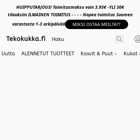
HUIPPUTARJOUS! Toimitusmaksu vain 3.95€ -YLI 30€
tilauksiin ILMAINEN TOIMITUS - - - - Nopea toimitus Suomen
varastosta 1-3 arkipäivää
MIKSI OSTAA MEILTÄ??
Tekokukka.fi
Uutta
ALENNETUT TUOTTEET
Kasvit & Puut
Kukat